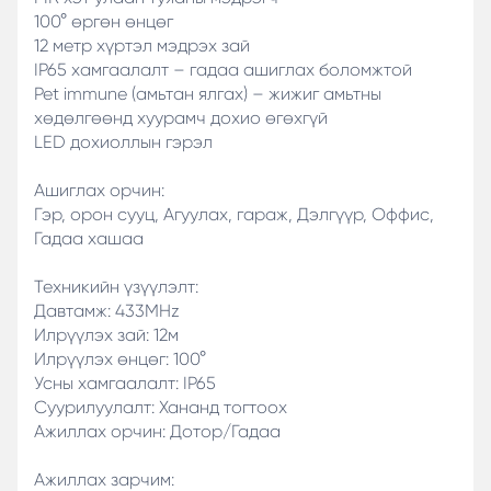
100° өргөн өнцөг
12 метр хүртэл мэдрэх зай
IP65 хамгаалалт – гадаа ашиглах боломжтой
Pet immune (амьтан ялгах) – жижиг амьтны
хөдөлгөөнд хуурамч дохио өгөхгүй
LED дохиоллын гэрэл
Ашиглах орчин:
Гэр, орон сууц, Агуулах, гараж, Дэлгүүр, Оффис,
Гадаа хашаа
Техникийн үзүүлэлт:
Давтамж: 433MHz
Илрүүлэх зай: 12м
Илрүүлэх өнцөг: 100°
Усны хамгаалалт: IP65
Суурилуулалт: Хананд тогтоох
Ажиллах орчин: Дотор/Гадаа
Ажиллах зарчим: