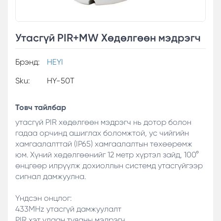
Утасгүй PIR+MW Хөдөлгөөн мэдрэгч
Брэнд:
HEYI
Sku:
HY-50T
Товч тайлбар
утасгүй PIR хөдөлгөөн мэдрэгч нь дотор болон
гадаа орчинд ашиглах боломжтой, ус чийгийн
хамгаалалттай (IP65) хамгаалалтын төхөөрөмж
юм. Хүний хөдөлгөөнийг 12 метр хүртэл зайд, 100°
өнцгөөр илрүүлж дохиоллын системд утасгүйгээр
сигнал дамжуулна.
Үндсэн онцлог:
433MHz утасгүй дамжуулалт
PIR хэт улаан туяаны мэдрэгч