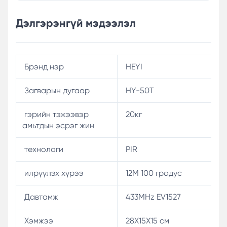
Дэлгэрэнгүй мэдээлэл
Брэнд нэр
HEYI
Загварын дугаар
HY-50T
гэрийн тэжээвэр
20кг
амьтдын эсрэг жин
технологи
PIR
илрүүлэх хүрээ
12M 100 градус
Давтамж
433MHz EV1527
Хэмжээ
28X15X15 см