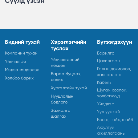
Сүүлд үзсэн
Бидний тухай
Хэрэглэгчийн
Бүтээгдэхүүн
туслах
Компаний тухай
Барилга
Үйлчилгээний
Цахилгаан
Үйлчилгээ
нөхцөл
Галын дохиолол,
Мэдээ мэдээлэл
Бараа буцаах,
хамгаалалт
Холбоо барих
солих
Кабель
Хүргэлтийн тухай
Шугам хоолой,
холбогчууд
Нууцлалын
бодлого
Үйлдвэр
Захиалга
Уул уурхай
шалгах
Боолт, гайх, шайб
Аюулгүй
ажиллагааны