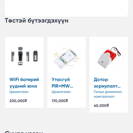
Төстэй бүтээгдэхүүн
WiFi батерей
Утасгүй
Дотор
үүдний хонх
PIR+MW
зориулалтын
Цахилгаан
Хөдөлгөөн
Цахилгаан
утастай
Галын дохиолол,
хамгаалалт
мэдрэгч
дохиоллын
200,000₮
170,000₮
сирен
40,000₮