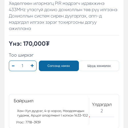
Хөдөлгөөн илэрмэгц PIR мэдрэгч идэвхжинэ
433MHz утасгүй дохио дохиоллын төв рүү илгээнэ
Дохиоллын систем сирен дуугаргах, апп-д
мэдэгдэл илгээх зэрэг тохиргооны дагуу
ажиллана
Үнэ:
170,000
₮
Тоо ширхэг
Сагсанд нэмэх
Шууд захиалах
Байршил
Үлдэгдэл
2
Хан-Уул дүүрэг, 4-р хороо, Наадамчдын
гудамж, Арцат апартмент I хотхон 1433-102
Утас: 7718-3939