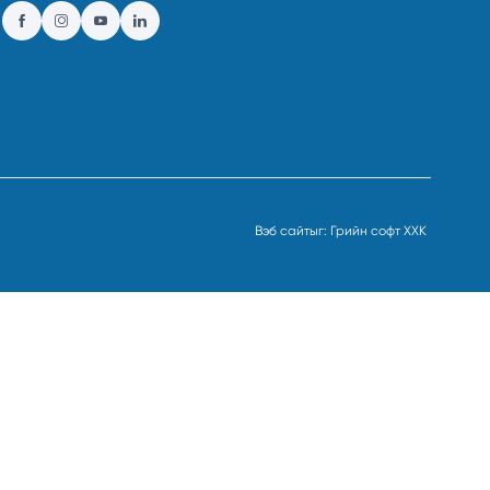
Вэб сайт
ыг:
Грийн софт ХХК