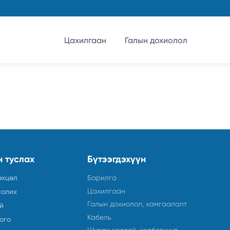
Цахилгаан
Галын дохиолол
н туслах
Бүтээгдэхүүн
өхцөл
Барилга
Цахилгаан
солих
Галын дохиолол, хамгаалалт
й
Кабель
ого
Шугам хоолой, холбогчууд