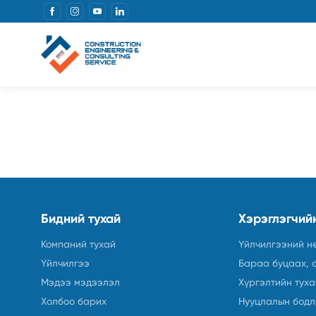
Бидний тухай
Хэрэглэгчий
Компаний тухай
Үйлчилгээний н
Үйлчилгээ
Бараа буцаах, 
Мэдээ мэдээлэл
Хүргэлтийн туха
Холбоо барих
Нууцлалын бодл