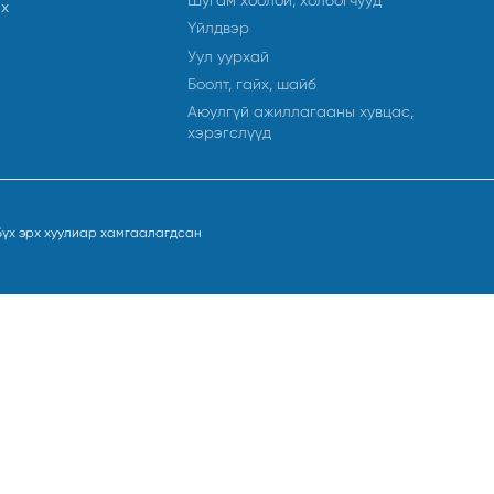
ах
Үйлдвэр
Уул уурхай
Боолт, гайх, шайб
Аюулгүй ажиллагааны хувцас,
хэрэгслүүд
Бүх эрх хуулиар хамгаалагдсан