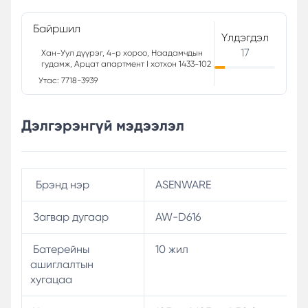
Байршил
Үлдэгдэл
17
Хан-Уул дүүрэг, 4-р хороо, Наадамчдын
гудамж, Арцат апартмент I хотхон 1433-102
Утас: 7718-3939
Дэлгэрэнгүй мэдээлэл
Брэнд нэр
ASENWARE
Загвар дугаар
AW-D616
Батерейны
10 жил
ашиглалтын
хугацаа