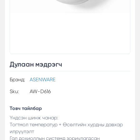
Дулаан мэдрэгч
Брэнд:
ASENWARE
Sku:
AW-D616
Товч тайлбар
Үндсэн шинж чанар:
Тогтмол температур + Өсөлтийн хурдны давхар
илрүүлэлт
Гал дохиоллын системд зориулагдсан