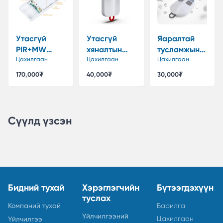
Утасгүй
Утасгүй
Яаралтай
PIR+MW
хяналтын
тусламжын
Хөдөлгөөн
Цахилгаан
удирдлага
Цахилгаан
утасгүй SOS
Цахилгаан
мэдрэгч
товч
170,000₮
40,000₮
30,000₮
Сүүлд үзсэн
Бидний тухай
Хэрэглэгчийн
Бүтээгдэхүүн
туслах
Компаний тухай
Барилга
Үйлчилгээний
Цахилгаан
Үйлчилгээ