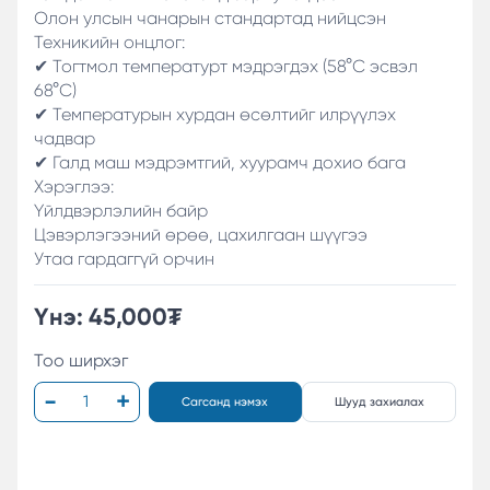
Олон улсын чанарын стандартад нийцсэн
Техникийн онцлог:
✔ Тогтмол температурт мэдрэгдэх (58°C эсвэл
68°C)
✔ Температурын хурдан өсөлтийг илрүүлэх
чадвар
✔ Галд маш мэдрэмтгий, хуурамч дохио бага
Хэрэглээ:
Үйлдвэрлэлийн байр
Цэвэрлэгээний өрөө, цахилгаан шүүгээ
Утаа гардаггүй орчин
Үнэ:
45,000
₮
Тоо ширхэг
Сагсанд нэмэх
Шууд захиалах