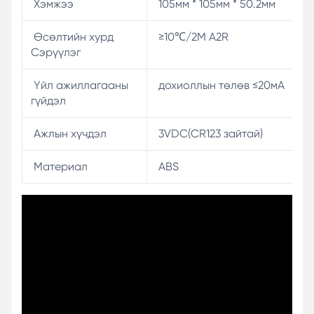
Хэмжээ
105мм * 105мм * 50.2мм
Өсөлтийн хурд
≥10℃/2М A2R
Сэрүүлэг
Үйл ажиллагааны
дохиоллын төлөв ≤20мА
гүйдэл
Ажлын хүчдэл
3VDC(CR123 зайтай)
Материал
ABS