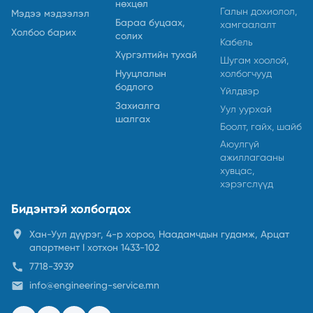
нөхцөл
Галын дохиолол,
Мэдээ мэдээлэл
Бараа буцаах,
хамгаалалт
Холбоо барих
солих
Кабель
Хүргэлтийн тухай
Шугам хоолой,
холбогчууд
Нууцлалын
бодлого
Үйлдвэр
Захиалга
Уул уурхай
шалгах
Боолт, гайх, шайб
Аюулгүй
ажиллагааны
хувцас,
хэрэгслүүд
Бидэнтэй холбогдох
location_on
Хан-Уул дүүрэг, 4-р хороо, Наадамчдын гудамж, Арцат
апартмент I хотхон 1433-102
call
7718-3939
email
info@engineering-service.mn