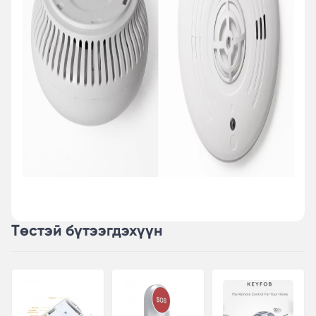
Төстэй бүтээгдэхүүн