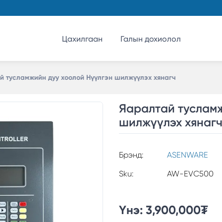
Цахилгаан
Галын дохиолол
й тусламжийн дуу хоолой Нүүлгэн шилжүүлэх хянагч
Яаралтай тусламж
шилжүүлэх хянаг
Брэнд:
ASENWARE
Sku:
AW-EVC500
Үнэ:
3,900,000
₮