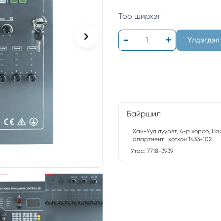
Тоо ширхэг
Үлдэгдэл
Байршил
Хан-Уул дүүрэг, 4-р хороо, Н
апартмент I хотхон 1433-102
Утас: 7718-3939