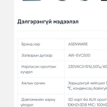
Дэлгэрэнгүй мэдээлэл
Брэнд нэр
ASENWARE
Загварын дугаар
AW-EVC500
Нэрлэсэн оролтын
230VAC(±15%),50Гц/60
хүчдэл
Ажлын орчин
Харьцангуй чийгшил (
℃, конденсац байхгүй
Давтамжийн хариу
SD карт ба AUX оролт
үйлдэл
10KHZ±3DB MIC: 100H