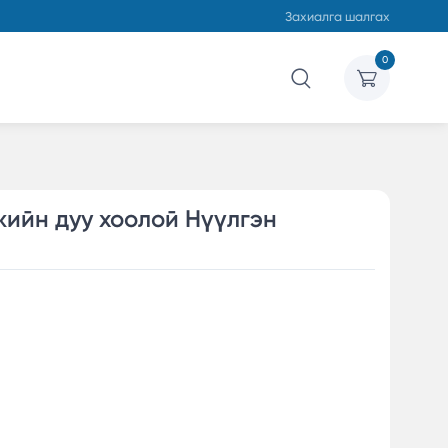
Захиалга шалгах
0
ийн дуу хоолой Нүүлгэн
ч