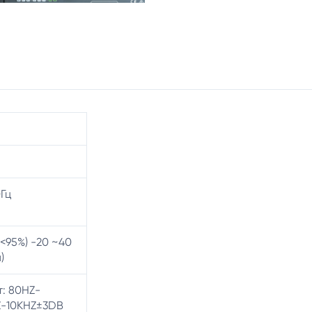
Гц
<95%) -20 ~40
)
: 80HZ-
Z-10KHZ±3DB