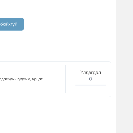
 байхгүй
Үлдэгдэл
0
аадамчдын гудамж, Арцат