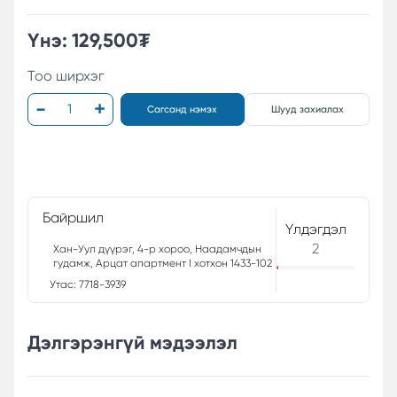
Үнэ:
129,500
₮
Тоо ширхэг
Сагсанд нэмэх
Шууд захиалах
Байршил
Үлдэгдэл
2
Хан-Уул дүүрэг, 4-р хороо, Наадамчдын
гудамж, Арцат апартмент I хотхон 1433-102
Утас: 7718-3939
Дэлгэрэнгүй мэдээлэл