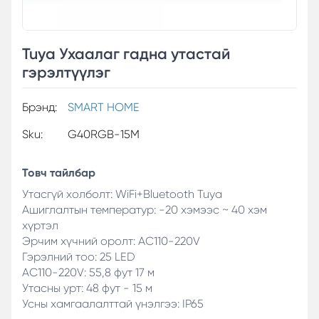
Tuya Ухаалаг гадна утастай
гэрэлтүүлэг
Брэнд:
SMART HOME
Sku:
G40RGB-15M
Товч тайлбар
Утасгүй холболт: WiFi+Bluetooth Tuya
Ашиглалтын температур: -20 хэмээс ~ 40 хэм
хүртэл
Эрчим хүчний оролт: AC110-220V
Гэрэлний тоо: 25 LED
AC110-220V: 55,8 фут 17 м
Утасны урт: 48 фут - 15 м
Усны хамгаалалттай үнэлгээ: IP65