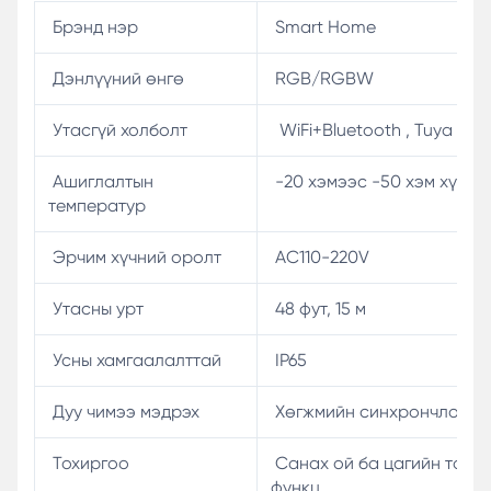
Брэнд нэр
Smart Home
Дэнлүүний өнгө
RGB/RGBW
Утасгүй холболт
WiFi+Bluetooth , Tuya ап
Ашиглалтын
-20 хэмээс -50 хэм хүртэ
температур
Эрчим хүчний оролт
AC110-220V
Утасны урт
48 фут, 15 м
Усны хамгаалалттай
IP65
Дуу чимээ мэдрэх
Хөгжмийн синхрончлолын
Тохиргоо
Санах ой ба цагийн тохи
функц