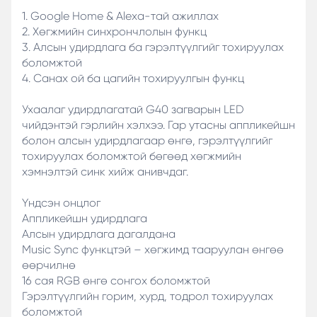
1. Google Home & Alexa-тай ажиллах
2. Хөгжмийн синхрончлолын функц
3. Алсын удирдлага ба гэрэлтүүлгийг тохируулах
боломжтой
4. Санах ой ба цагийн тохируулгын функц
Ухаалаг удирдлагатай G40 загварын LED
чийдэнтэй гэрлийн хэлхээ. Гар утасны аппликейшн
болон алсын удирдлагаар өнгө, гэрэлтүүлгийг
тохируулах боломжтой бөгөөд хөгжмийн
хэмнэлтэй синк хийж анивчдаг.
Үндсэн онцлог
Аппликейшн удирдлага
Алсын удирдлага дагалдана
Music Sync функцтэй – хөгжимд тааруулан өнгөө
өөрчилнө
16 сая RGB өнгө сонгох боломжтой
Гэрэлтүүлгийн горим, хурд, тодрол тохируулах
боломжтой