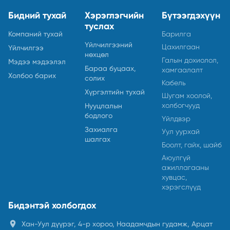
Бидний тухай
Хэрэглэгчийн
Бүтээгдэхүүн
туслах
Компаний тухай
Барилга
Үйлчилгээний
Цахилгаан
Үйлчилгээ
нөхцөл
Галын дохиолол,
Мэдээ мэдээлэл
Бараа буцаах,
хамгаалалт
Холбоо барих
солих
Кабель
Хүргэлтийн тухай
Шугам хоолой,
холбогчууд
Нууцлалын
бодлого
Үйлдвэр
Захиалга
Уул уурхай
шалгах
Боолт, гайх, шайб
Аюулгүй
ажиллагааны
хувцас,
хэрэгслүүд
Бидэнтэй холбогдох
location_on
Хан-Уул дүүрэг, 4-р хороо, Наадамчдын гудамж, Арцат