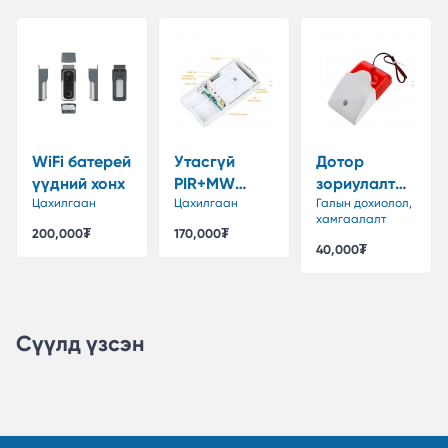
WiFi батерей
Утасгүй
Дотор
үүдний хонх
PIR+MW
зориулалтын
Цахилгаан
Хөдөлгөөн
Цахилгаан
утастай
Галын дохиолол,
хамгаалалт
мэдрэгч
дохиоллын
200,000₮
170,000₮
сирен
40,000₮
Сүүлд үзсэн