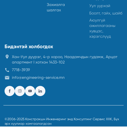
Захиалга
Уул уурхай
шалгах
Боолт, гайх, шайб
Аюулгүй
ажиллагааны
хувцас,
хэрэгслүүд
Бидэнтэй холбогдох
location_on
Хан-Уул дүүрэг, 4-р хороо, Наадамчдын гудамж, Арцат
апартмент I хотхон 1433-102
call
7718-3939
email
info@engineering-service.mn
©2006-2025 Констракшн Инженеринг энд Консултинг Сервис ХХК, Бүх
эрх хуулиар хамгаалагдсан