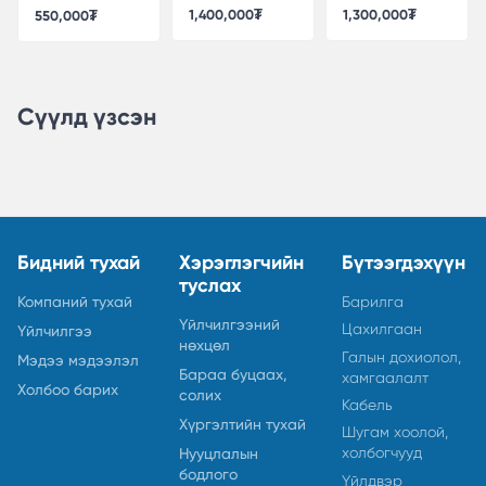
бүс
бүс
цахилгаан
1,400,000₮
1,300,000₮
550,000₮
хангамжийн
хайрцаг
Сүүлд үзсэн
Бидний тухай
Хэрэглэгчийн
Бүтээгдэхүүн
туслах
Компаний тухай
Барилга
Үйлчилгээний
Цахилгаан
Үйлчилгээ
нөхцөл
Галын дохиолол,
Мэдээ мэдээлэл
Бараа буцаах,
хамгаалалт
Холбоо барих
солих
Кабель
Хүргэлтийн тухай
Шугам хоолой,
холбогчууд
Нууцлалын
бодлого
Үйлдвэр