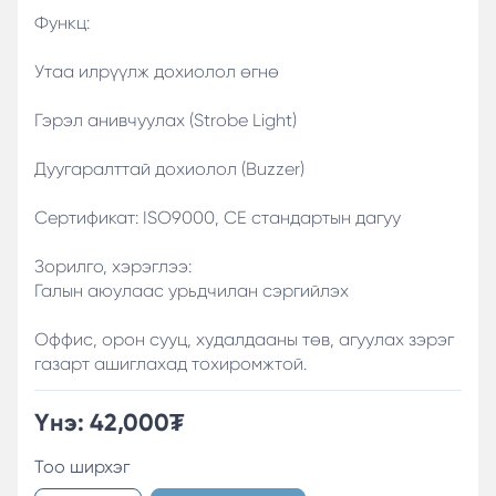
Функц:
Утаа илрүүлж дохиолол өгнө
Гэрэл анивчуулах (Strobe Light)
Дуугаралттай дохиолол (Buzzer)
Сертификат: ISO9000, CE стандартын дагуу
Зорилго, хэрэглээ:
Галын аюулаас урьдчилан сэргийлэх
Оффис, орон сууц, худалдааны төв, агуулах зэрэг
газарт ашиглахад тохиромжтой.
Үнэ:
42,000
₮
Тоо ширхэг