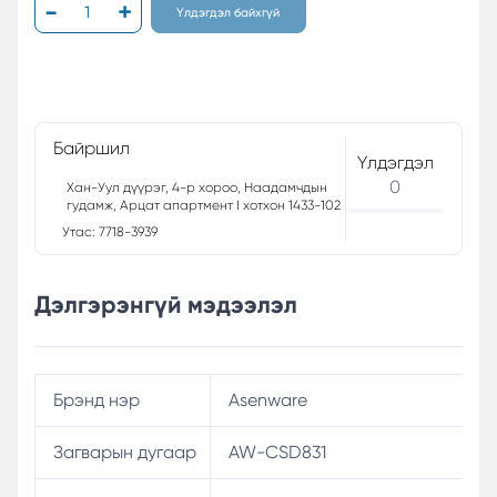
Үлдэгдэл байхгүй
Байршил
Үлдэгдэл
0
Хан-Уул дүүрэг, 4-р хороо, Наадамчдын
гудамж, Арцат апартмент I хотхон 1433-102
Утас: 7718-3939
Дэлгэрэнгүй мэдээлэл
Брэнд нэр
Asenware
Загварын дугаар
AW-CSD831