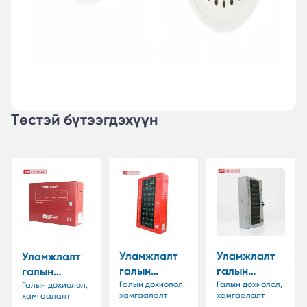
Төстэй бүтээгдэхүүн
Уламжлалт
Уламжлалт
Уламжлалт
галын
галын
галын
дохиоллын
Галын дохиолол,
дохиоллын
Галын дохиолол,
дохиоллын
Галын дохиолол,
хамгаалалт
хамгаалалт
хамгаалалт
самбар 16
самбар 12
системийн