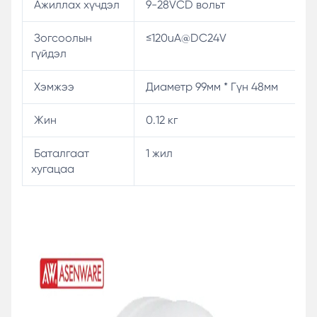
Ажиллах хүчдэл
9-28VCD вольт
Зогсоолын
≤120uA@DC24V
гүйдэл
Хэмжээ
Диаметр 99мм * Гүн 48мм
Жин
0.12 кг
Баталгаат
1 жил
хугацаа