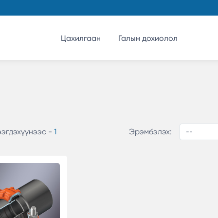
Цахилгаан
Галын дохиолол
ээгдэхүүнээс -
1
Эрэмбэлэх: