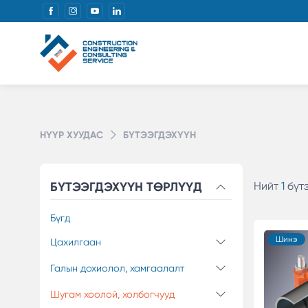
НҮҮР ХУУДАС
БҮТЭЭГДЭХҮҮН
БҮТЭЭГДЭХҮҮН ТӨРЛҮҮД
Нийт
1
бүт
Бүгд
Шинэ
Цахилгаан
Галын дохиолол, хамгаалалт
Шугам хоолой, холбогчууд