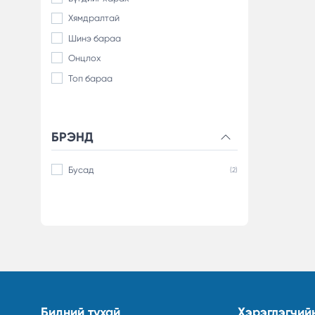
Хямдралтай
Шинэ бараа
Онцлох
Топ бараа
БРЭНД
Бусад
(2)
Бидний тухай
Хэрэглэгчий