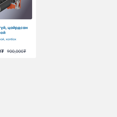
үй, цайрдсан
лой
ой, холбох
0
₮
900,000
₮