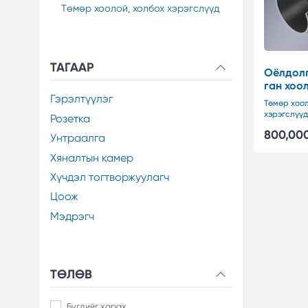
Төмөр хоолой, холбох хэрэгслүүд
ТАГААР
Оёлдолг
ган хоо
Гэрэлтүүлэг
Төмөр хоол
хэрэгслүүд
Розетка
800,00
Унтраалга
Хяналтын камер
Хүчдэл тогтворжуулагч
Цоож
Мэдрэгч
ТӨЛӨВ
Бүгдийг харах