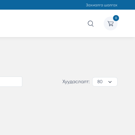
Захиалга шалгах
0
Хуудаслалт: