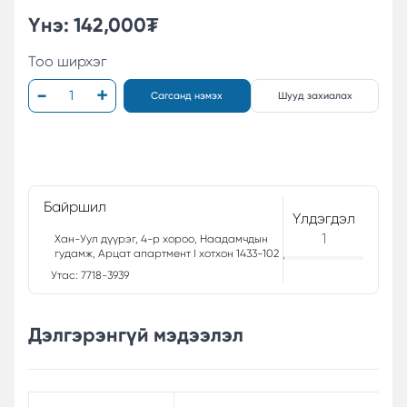
Үнэ:
142,000
₮
Тоо ширхэг
Сагсанд нэмэх
Шууд захиалах
Байршил
Үлдэгдэл
1
Хан-Уул дүүрэг, 4-р хороо, Наадамчдын
гудамж, Арцат апартмент I хотхон 1433-102
Утас: 7718-3939
Дэлгэрэнгүй мэдээлэл