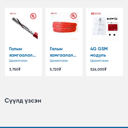
Галын
Галын
4G GSM
хамгаалалтт
хамгаалалтт
модуль
ай кабель
Цахилгаан
ай кабель
Цахилгаан
Цахилгаан
2X1.5мм2
2X2.5мм2
3,750₮
5,720₮
526,000₮
Сүүлд үзсэн