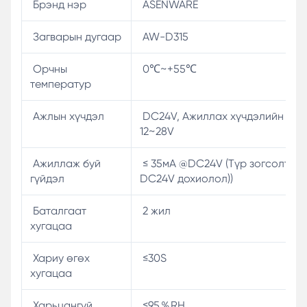
Брэнд нэр
ASENWARE
Загварын дугаар
AW-D315
Орчны
0℃~+55℃
температур
Ажлын хүчдэл
DC24V, Ажиллах хүчдэлийн хүр
12~28V
Ажиллаж буй
≤ 35мА @DC24V (Түр зогсолт), ≤
гүйдэл
DC24V дохиолол))
Баталгаат
2 жил
хугацаа
Хариу өгөх
≤30S
хугацаа
Харьцангуй
≤95％RH