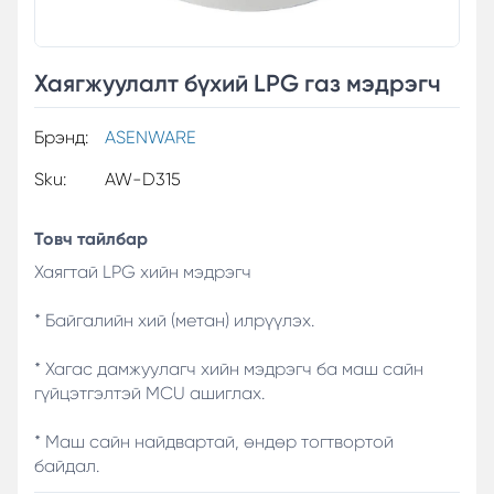
Хаягжуулалт бүхий LPG газ мэдрэгч
Брэнд:
ASENWARE
Sku:
AW-D315
Товч тайлбар
Хаягтай LPG хийн мэдрэгч
* Байгалийн хий (метан) илрүүлэх.
* Хагас дамжуулагч хийн мэдрэгч ба маш сайн
гүйцэтгэлтэй MCU ашиглах.
* Маш сайн найдвартай, өндөр тогтвортой
байдал.