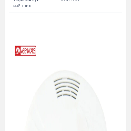
чийгшил