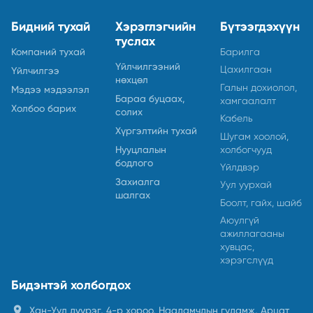
Бидний тухай
Хэрэглэгчийн
Бүтээгдэхүүн
туслах
Компаний тухай
Барилга
Үйлчилгээний
Цахилгаан
Үйлчилгээ
нөхцөл
Галын дохиолол,
Мэдээ мэдээлэл
Бараа буцаах,
хамгаалалт
Холбоо барих
солих
Кабель
Хүргэлтийн тухай
Шугам хоолой,
холбогчууд
Нууцлалын
бодлого
Үйлдвэр
Захиалга
Уул уурхай
шалгах
Боолт, гайх, шайб
Аюулгүй
ажиллагааны
хувцас,
хэрэгслүүд
Бидэнтэй холбогдох
location_on
Хан-Уул дүүрэг, 4-р хороо, Наадамчдын гудамж, Арцат