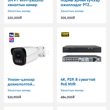
3M PT WiFi-ухаалаг
Нарны эрчим хүчээр
хяналтын камер
ажилладаг PTZ
хяналтын камер WiFi
Хяналтын камер
Хяналтын камер
220,000
₮
305,000
₮
Улаан-цэнхэр
4K, P2P, 8 сувагтай
дохиололтой
PoE NVR
Motorized линзтэй
Хяналтын камер
Хяналтын камер
8MP POE ухаалаг
526,900
₮
684,000
₮
хяналтын камер