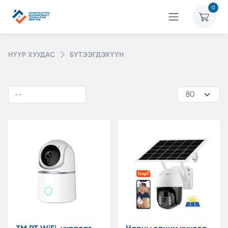
0
НҮҮР ХУУДАС
БҮТЭЭГДЭХҮҮН