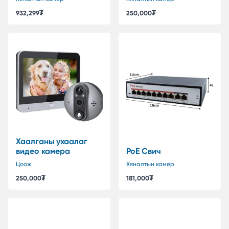
гадаа хяналтын
932,299
₮
250,000
₮
камер
Хаалганы ухаалаг
видео камера
PoE Свич
Цоож
Хяналтын камер
250,000
₮
181,000
₮