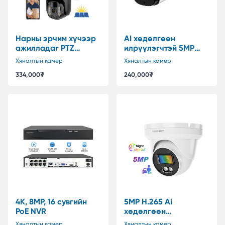
Нарны эрчим хүчээр
AI хөдөлгөөн
ажилладаг PTZ
илрүүлэгчтэй 5MP
хяналтын камер 4G
POE хяналтын камер
Хяналтын камер
Хяналтын камер
334,000
₮
240,000
₮
4K, 8MP, 16 сувгийн
5MP H.265 Ai
PoE NVR
хөдөлгөөн
илрүүлэгчтэй, IP
Хяналтын камер
Хяналтын камер