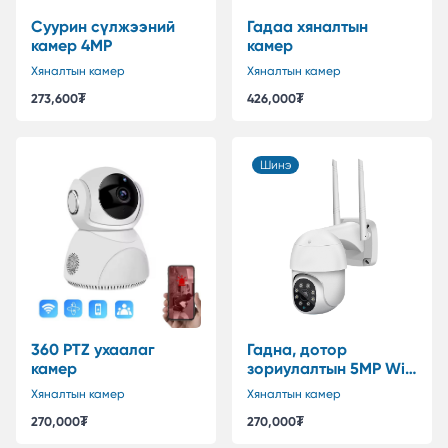
Суурин сүлжээний
Гадаа хяналтын
камер 4MP
камер
Хяналтын камер
Хяналтын камер
273,600
₮
426,000
₮
Шинэ
360 PTZ ухаалаг
Гадна, дотор
камер
зориулалтын 5MP WiFi
PTZ ухаалаг хяналтын
Хяналтын камер
Хяналтын камер
камер
270,000
₮
270,000
₮