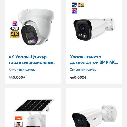
4K Улаан-Цэнхэр
Улаан-цэнхэр
гэрэлтэй дохиоллын
дохиололтой 8MP 4K
Bullet POE хяналтын
POE ухаалаг хяналтын
Хяналтын камер
Хяналтын камер
камер
камер
440,000
₮
460,000
₮