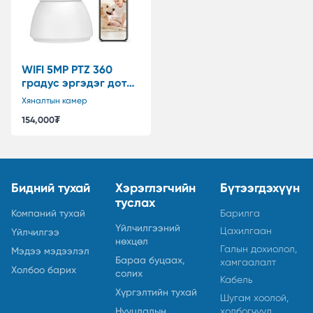
WIFI 5MP PTZ 360
градус эргэдэг дотор
камер
Хяналтын камер
154,000
₮
Бидний тухай
Хэрэглэгчийн
Бүтээгдэхүүн
туслах
Компаний тухай
Барилга
Үйлчилгээний
Цахилгаан
Үйлчилгээ
нөхцөл
Галын дохиолол,
Мэдээ мэдээлэл
Бараа буцаах,
хамгаалалт
Холбоо барих
солих
Кабель
Хүргэлтийн тухай
Шугам хоолой,
холбогчууд
Нууцлалын