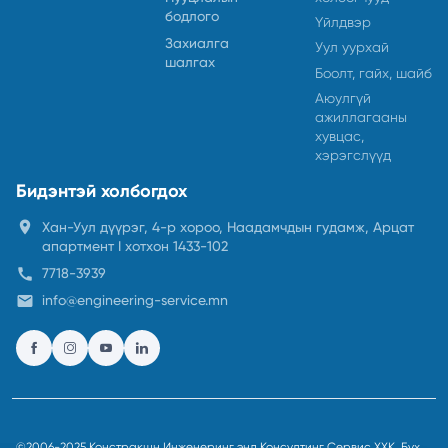
бодлого
Үйлдвэр
Захиалга
Уул уурхай
шалгах
Боолт, гайх, шайб
Аюулгүй
ажиллагааны
хувцас,
хэрэгслүүд
Бидэнтэй холбогдох
location_on
Хан-Уул дүүрэг, 4-р хороо, Наадамчдын гудамж, Арцат
апартмент I хотхон 1433-102
call
7718-3939
email
info@engineering-service.mn
©2006-2025 Констракшн Инженеринг энд Консултинг Сервис ХХК, Бүх