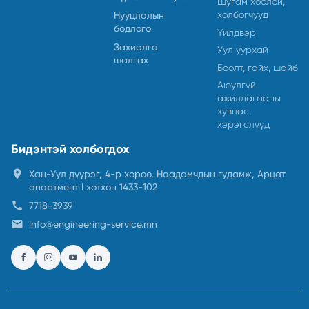
Шугам хоолой,
холбогчууд
Нууцлалын
бодлого
Үйлдвэр
Захиалга
Уул уурхай
шалгах
Боолт, гайх, шайб
Аюулгүй
ажиллагааны
хувцас,
хэрэгслүүд
Бидэнтэй холбогдох
location_on
Хан-Уул дүүрэг, 4-р хороо, Наадамчдын гудамж, Арцат
апартмент I хотхон 1433-102
call
7718-3939
email
info@engineering-service.mn