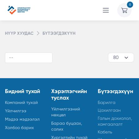
0
НҮҮР ХУУДАС
БҮТЭЭГДЭХҮҮН
Бидний тухай
Хэрэглэгчийн
Бүтээгдэхүүн
туслах
Компаний тухай
Барилга
Үйлчилгээний
Цахилгаан
Үйлчилгээ
нөхцөл
Галын дохиолол,
Мэдээ мэдээлэл
Бараа буцаах,
хамгаалалт
Холбоо барих
солих
Кабель
Хүргэлтийн тухай