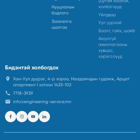
Шугам хоолой,
холбогчууд
Нууцлалын
бодлого
Үйлдвэр
Захиалга
Уул уурхай
шалгах
Боолт, гайх, шайб
Аюулгүй
ажиллагааны
хувцас,
хэрэгслүүд
Бидэнтэй холбогдох
location_on
Хан-Уул дүүрэг, 4-р хороо, Наадамчдын гудамж, Арцат
апартмент I хотхон 1433-102
call
7718-3939
email
info@engineering-service.mn