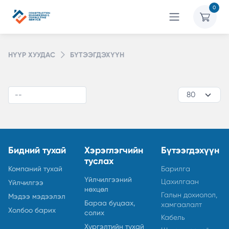
0
НҮҮР ХУУДАС
БҮТЭЭГДЭХҮҮН
Бидний тухай
Хэрэглэгчийн
Бүтээгдэхүүн
туслах
Компаний тухай
Барилга
Үйлчилгээний
Цахилгаан
Үйлчилгээ
нөхцөл
Галын дохиолол,
Мэдээ мэдээлэл
Бараа буцаах,
хамгаалалт
Холбоо барих
солих
Кабель
Хүргэлтийн тухай