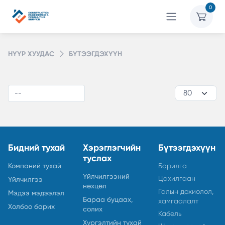
0
НҮҮР ХУУДАС
БҮТЭЭГДЭХҮҮН
Бидний тухай
Хэрэглэгчийн
Бүтээгдэхүүн
туслах
Компаний тухай
Барилга
Үйлчилгээний
Цахилгаан
Үйлчилгээ
нөхцөл
Галын дохиолол,
Мэдээ мэдээлэл
Бараа буцаах,
хамгаалалт
Холбоо барих
солих
Кабель
Хүргэлтийн тухай