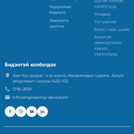
Шугам хоолой,
холбогчууд
Нууцлалын
бодлого
Үйлдвэр
Захиалга
Уул уурхай
шалгах
Боолт, гайх, шайб
Аюулгүй
ажиллагааны
хувцас,
хэрэгслүүд
Бидэнтэй холбогдох
location_on
Хан-Уул дүүрэг, 4-р хороо, Наадамчдын гудамж, Арцат
апартмент I хотхон 1433-102
call
7718-3939
email
info@engineering-service.mn