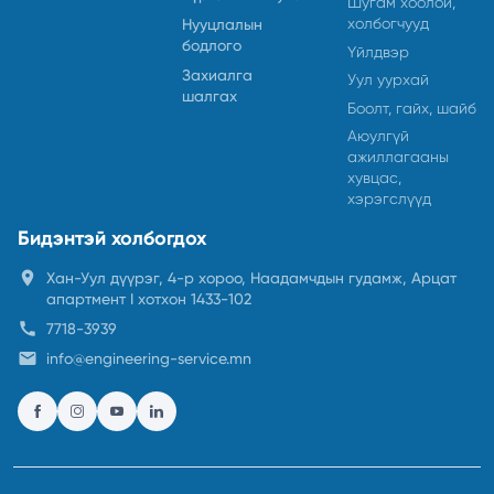
Шугам хоолой,
холбогчууд
Нууцлалын
бодлого
Үйлдвэр
Захиалга
Уул уурхай
шалгах
Боолт, гайх, шайб
Аюулгүй
ажиллагааны
хувцас,
хэрэгслүүд
Бидэнтэй холбогдох
location_on
Хан-Уул дүүрэг, 4-р хороо, Наадамчдын гудамж, Арцат
апартмент I хотхон 1433-102
call
7718-3939
email
info@engineering-service.mn