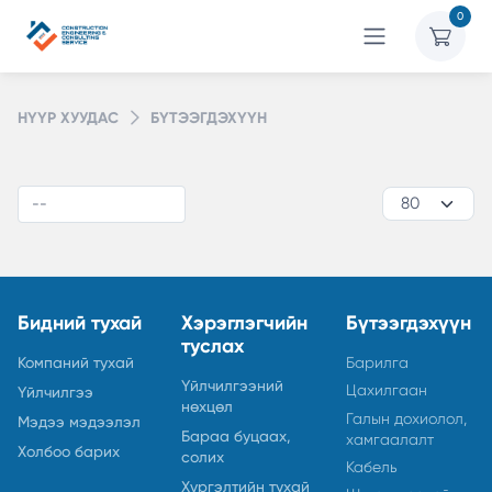
0
НҮҮР ХУУДАС
БҮТЭЭГДЭХҮҮН
Бидний тухай
Хэрэглэгчийн
Бүтээгдэхүүн
туслах
Компаний тухай
Барилга
Үйлчилгээний
Цахилгаан
Үйлчилгээ
нөхцөл
Галын дохиолол,
Мэдээ мэдээлэл
Бараа буцаах,
хамгаалалт
Холбоо барих
солих
Кабель
Хүргэлтийн тухай