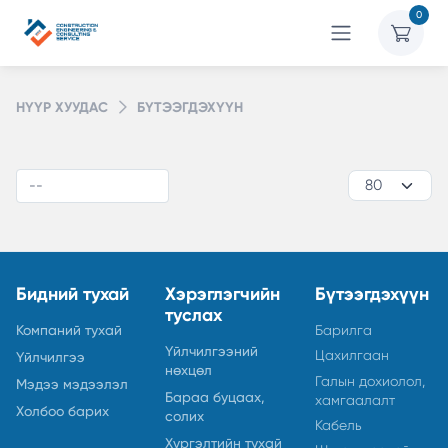
0
НҮҮР ХУУДАС
БҮТЭЭГДЭХҮҮН
Бидний тухай
Хэрэглэгчийн
Бүтээгдэхүүн
туслах
Компаний тухай
Барилга
Үйлчилгээний
Цахилгаан
Үйлчилгээ
нөхцөл
Галын дохиолол,
Мэдээ мэдээлэл
Бараа буцаах,
хамгаалалт
Холбоо барих
солих
Кабель
Хүргэлтийн тухай