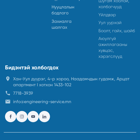
Шугам хоолой,
холбогчууд
Нууцлалын
бодлого
Үйлдвэр
Захиалга
Уул уурхай
шалгах
Боолт, гайх, шайб
Аюулгүй
ажиллагааны
хувцас,
хэрэгслүүд
Бидэнтэй холбогдох
location_on
Хан-Уул дүүрэг, 4-р хороо, Наадамчдын гудамж, Арцат
апартмент I хотхон 1433-102
call
7718-3939
email
info@engineering-service.mn