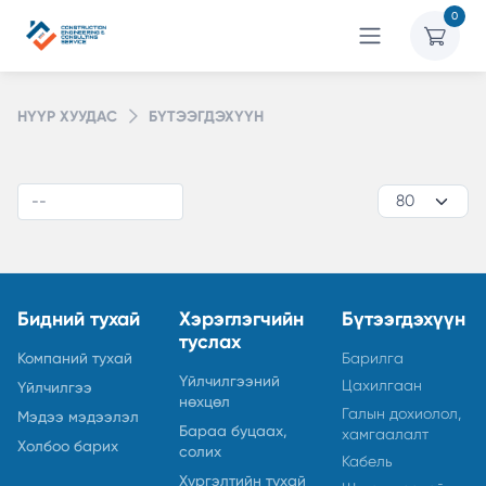
0
НҮҮР ХУУДАС
БҮТЭЭГДЭХҮҮН
Бидний тухай
Хэрэглэгчийн
Бүтээгдэхүүн
туслах
Компаний тухай
Барилга
Үйлчилгээний
Цахилгаан
Үйлчилгээ
нөхцөл
Галын дохиолол,
Мэдээ мэдээлэл
Бараа буцаах,
хамгаалалт
Холбоо барих
солих
Кабель
Хүргэлтийн тухай