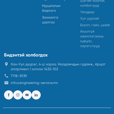
Шугам хоолой,
холбогчууд
Нууцлалын
бодлого
Үйлдвэр
Захиалга
Уул уурхай
шалгах
Боолт, гайх, шайб
Аюулгүй
ажиллагааны
хувцас,
хэрэгслүүд
Бидэнтэй холбогдох
location_on
Хан-Уул дүүрэг, 4-р хороо, Наадамчдын гудамж, Арцат
апартмент I хотхон 1433-102
call
7718-3939
email
info@engineering-service.mn