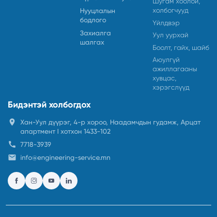
Шугам хоолой,
холбогчууд
Нууцлалын
бодлого
Үйлдвэр
Захиалга
Уул уурхай
шалгах
Боолт, гайх, шайб
Аюулгүй
ажиллагааны
хувцас,
хэрэгслүүд
Бидэнтэй холбогдох
location_on
Хан-Уул дүүрэг, 4-р хороо, Наадамчдын гудамж, Арцат
апартмент I хотхон 1433-102
call
7718-3939
email
info@engineering-service.mn