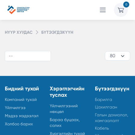
0
НҮҮР ХУУДАС
БҮТЭЭГДЭХҮҮН
Бидний тухай
Хэрэглэгчийн
Бүтээгдэхүүн
туслах
Компаний тухай
Барилга
Үйлчилгээний
Цахилгаан
Үйлчилгээ
нөхцөл
Галын дохиолол,
Мэдээ мэдээлэл
Бараа буцаах,
хамгаалалт
Холбоо барих
солих
Кабель
Хүргэлтийн тухай