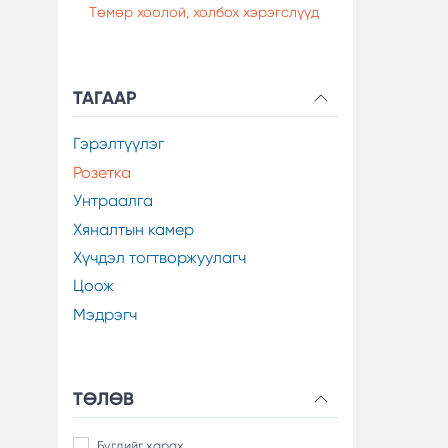
Төмөр хоолой, холбох хэрэгслүүд
ТАГААР
Гэрэлтүүлэг
Розетка
Унтраалга
Хяналтын камер
Хүчдэл тогтворжуулагч
Цоож
Мэдрэгч
ТӨЛӨВ
Бүгдийг харах