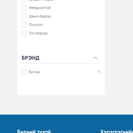
Хямдралтай
Шинэ бараа
Онцлох
Топ бараа
БРЭНД
Бусад
(1)
Бидний тухай
Хэрэглэгчий