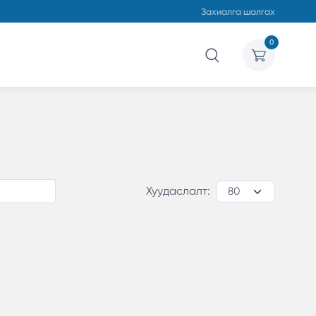
Захиалга шалгах
0
Хуудаслалт: