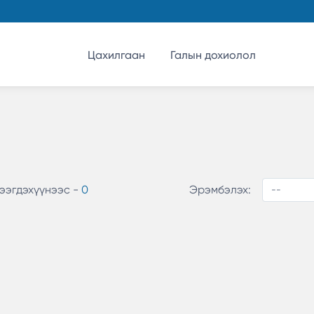
Цахилгаан
Галын дохиолол
ээгдэхүүнээс -
0
Эрэмбэлэх: