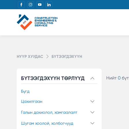
НҮҮР ХУУДАС
БҮТЭЭГДЭХҮҮН
БҮТЭЭГДЭХҮҮН ТӨРЛҮҮД
Нийт
0
бүт
Бүгд
Цахилгаан
Галын дохиолол, хамгаалалт
Шугам хоолой, холбогчууд