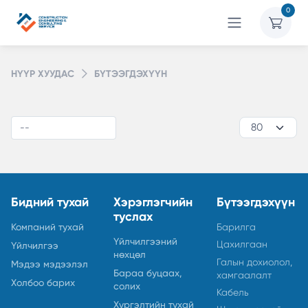
0
НҮҮР ХУУДАС
БҮТЭЭГДЭХҮҮН
Бидний тухай
Хэрэглэгчийн
Бүтээгдэхүүн
туслах
Компаний тухай
Барилга
Үйлчилгээний
Цахилгаан
Үйлчилгээ
нөхцөл
Галын дохиолол,
Мэдээ мэдээлэл
Бараа буцаах,
хамгаалалт
Холбоо барих
солих
Кабель
Хүргэлтийн тухай