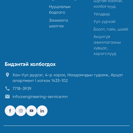
Шугам хоолой,
холбогчууд
Нууцлалын
бодлого
Үйлдвэр
Захиалга
Уул уурхай
шалгах
Боолт, гайх, шайб
Аюулгүй
ажиллагааны
хувцас,
хэрэгслүүд
Бидэнтэй холбогдох
location_on
Хан-Уул дүүрэг, 4-р хороо, Наадамчдын гудамж, Арцат
апартмент I хотхон 1433-102
call
7718-3939
email
info@engineering-service.mn